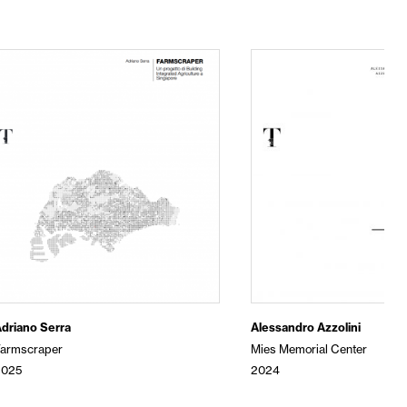
driano Serra
Alessandro Azzolini
Farmscraper
Mies Memorial Center
2025
2024