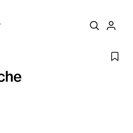
T
che