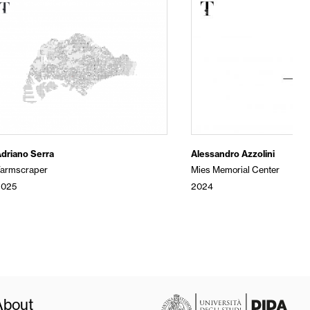
driano Serra
Alessandro Azzolini
Farmscraper
Mies Memorial Center
2025
2024
About