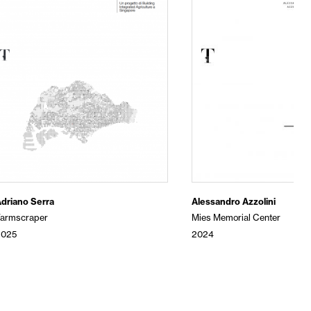
driano Serra
Alessandro Azzolini
Farmscraper
Mies Memorial Center
2025
2024