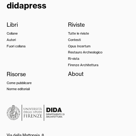
didapress
Libri
Riviste
Collane
Tutte le riviste
Autori
Contesti
Fuori collana
Opus Incertum
Restauro Archeologico
Ri-vista
Firenze Architettura
Risorse
About
Come pubblicare
Norme editoriali
Via della Mattonaia, 8