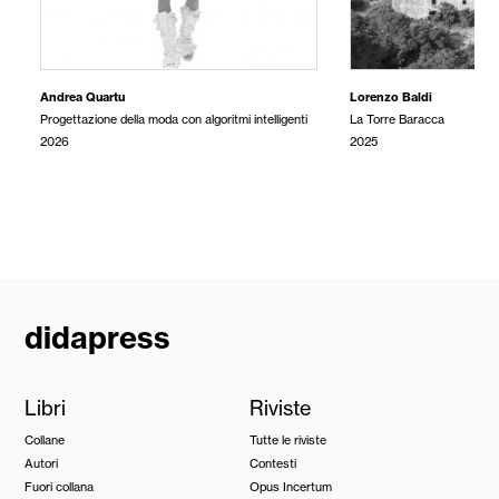
Andrea Quartu
Lorenzo Baldi
Progettazione della moda con algoritmi intelligenti
La Torre Baracca
2026
2025
didapress
Libri
Riviste
Collane
Tutte le riviste
Autori
Contesti
Fuori collana
Opus Incertum