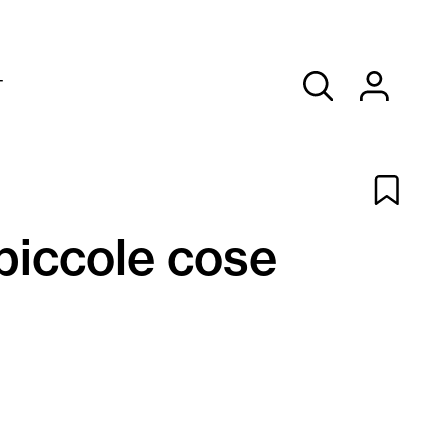
T
 piccole cose