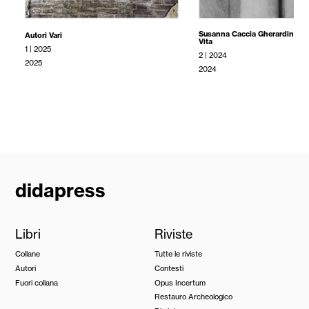
Susanna Caccia Gherardini
,
Ma
Autori Vari
Vita
1 | 2025
2 | 2024
2025
2024
didapress
Libri
Riviste
Collane
Tutte le riviste
Autori
Contesti
Fuori collana
Opus Incertum
Restauro Archeologico