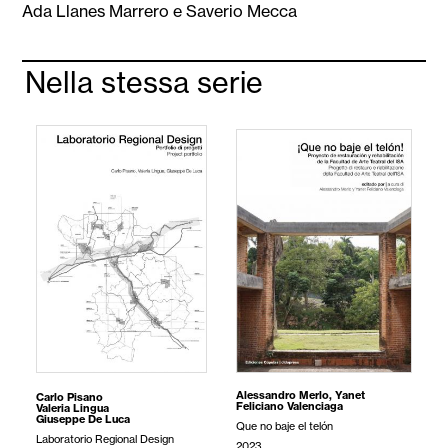
Ada Llanes Marrero e Saverio Mecca
Nella stessa serie
Alessandro Merlo
,
Yanet
S
Carlo Pisano
Feliciano Valenciaga
Valeria Lingua
¡
Giuseppe De Luca
Que no baje el telón
2
Laboratorio Regional Design
2023