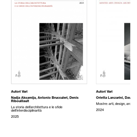
Autori Vari
Autori Vari
Nadja Aksamija
,
Antonio Brucculeri
,
Denis
Orietta Lanzarini
,
Davide T
Ribouillault
Mostre: arti, design, archit
La storia dell’architettura e le sfide
2024
dell’interdisciplinarità
2025