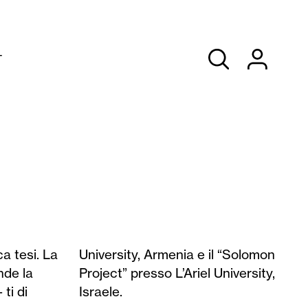
T
Israele.