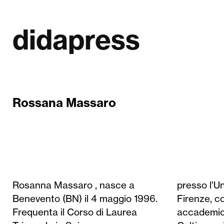
didapress
Rossana Massaro
Rosanna Massaro , nasce a
presso l’Università degli Studi di
questo progetto di ricerca tesi. La
University, Armenia e il “Solomon
Benevento (BN) il 4 maggio 1996.
Firenze, con- cludendo il percorso
sua formazione comprende la
Project” presso L’Ariel University,
Frequenta il Corso di Laurea
accademico nell’aprile 2020.
partecipazione a proget- ti di