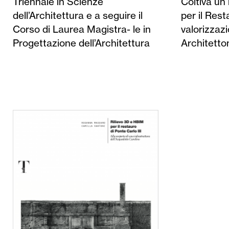
Triennale in Scienze
Coltiva un interesse particolare
mobilità internazionale, come
dell’Architettura e a seguire il
per il Restauro e per la
l’Erasmus+ presso l’Université
Corso di Laurea Magistra- le in
valorizzazione dei Beni
Libre de Bruxel- les, la mobilità
Progettazione dell’Architettura
Architettonici, come dimostra
Extra UE presso la Yerevan State