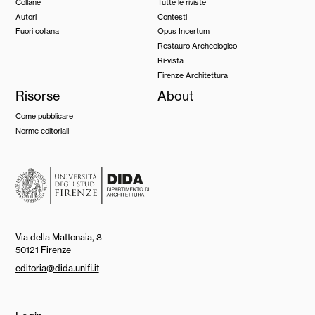
Collane
Tutte le riviste
Autori
Contesti
Fuori collana
Opus Incertum
Restauro Archeologico
Ri-vista
Firenze Architettura
Risorse
About
Come pubblicare
Norme editoriali
Via della Mattonaia, 8
50121 Firenze
editoria@dida.unifi.it